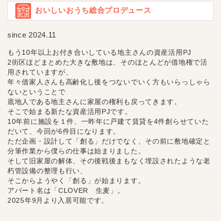
おいしいおうち総合プロデュース
since 2024.11
もう10年以上お付き合いしている地主さんの資産活用PJ
2街区ほどまとめた大きな敷地は、そのほとんどが借地権で活
用されていますが、
年々借家人さんも高齢化し後をつないでいく方もいらっしゃら
ないということで
底地人である地主さんに家屋の権利も戻ってきます。
そこで始まる新たな資産活用PJです。
10年前に施設を１件、一昨年に戸建て賃貸を4件創らせていた
だいて、今回が6件目になります。
ただ企画・設計して「創る」だけでなく、その前に敷地確定と
分筆作業から僕らの仕事は始まりました。
そして旧家屋の解体、その後戦後まもなく埋設されたような老
朽管設備の整理も行い、
そこからようやく「創る」が始まります。
アパート名は「CLOVER 生麦」。
2025年9月より入居可能です。