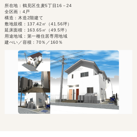
所在地：鶴見区生麦5丁目16－24
全区画：4戸
構造：木造2階建て
敷地規模：137.42㎡（41.56坪）
延床面積：163.65㎡（49.5坪）
用途地域：第一種住居専用地域
建ぺい／容積：70％／160％