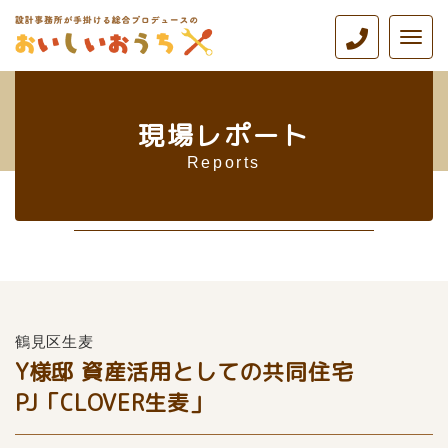
ナ
ビ
ゲ
ー
シ
現場レポート
ョ
ン
Reports
鶴見区生麦
Y様邸 資産活用としての共同住宅
PJ「CLOVER生麦」